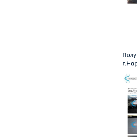
Полу
г.Но