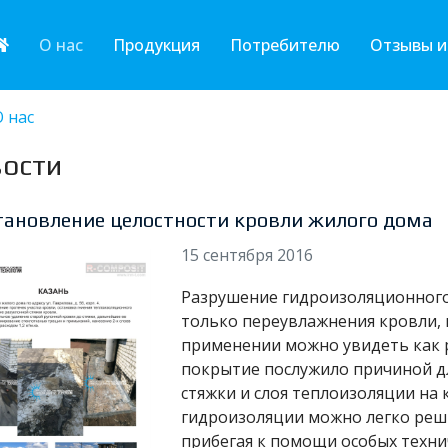
О нас
Продукция
Потребителю
Отзывы и
О нас
ости
тановление целостности кровли жилого дома
15 сентября 2016
Разрушение гидроизоляционного
только переувлажнения кровли, н
применении можно увидеть как 
покрытие послужило причиной д
стяжки и слоя теплоизоляции н
гидроизоляции можно легко реши
прибегая к помощи особых техни