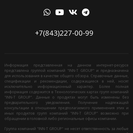
+7(843)227-00-99
Информация представленная на данном интернет-ресурсе
представлена группой компаний "INN-T GROUP" и предназначена
для использования в качестве общего обзора. Справочные данные,
спецификации и рекомендации, содержащиеся в ней, носят
исключительно информационный характер. Более полная
информация содержится в Технологических картах групп компаний
"INN-T GROUP". Данные о продуктах могут быть изменены без
предварительного уведомления. Получение надлежащей
консультации в отношении предполагаемого применения этих и
иных продуктов групп компаний "INN-T GROUP" возможно при
обращении в головной либо региональные офисы компании.
Группа компаний "INN-T GROUP" не несет ответственность за любые