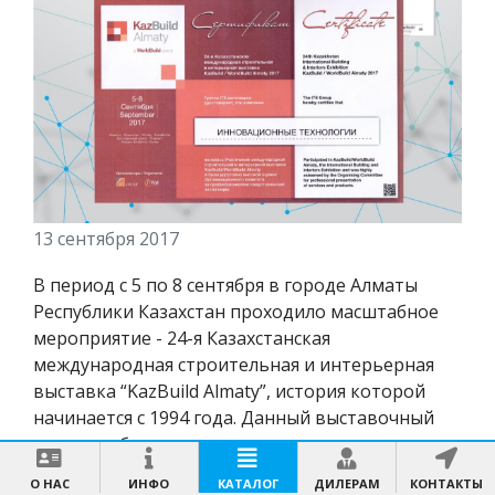
13 сентября 2017
В период с 5 по 8 сентября в городе Алматы
Республики Казахстан проходило масштабное
мероприятие - 24-я Казахстанская
международная строительная и интерьерная
выставка “KazBuild Almaty”, история которой
начинается с 1994 года. Данный выставочный
проект собирает на своих площадях
представителей из разных стран и регионов
О НАС
ИНФО
КАТАЛОГ
ДИЛЕРАМ
КОНТАКТЫ