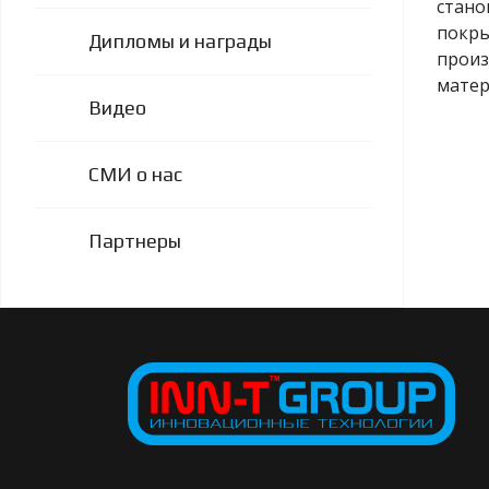
стано
покры
Дипломы и награды
произ
матер
Видео
СМИ о нас
Партнеры