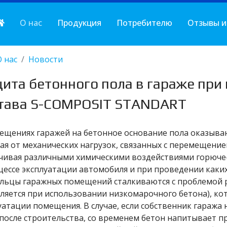
О нас
Продукция
Потребителю
Отзывы и
О нас
Новости
ита бетонного пола в гараже пр
тава S-COMPOSIT STANDART
ещениях гаражей на бетонное основание пола оказываю
ая от механических нагрузок, связанных с перемещение
чивая различными химическими воздействиями горюче
цессе эксплуатации автомобиля и при проведении каки
льцы гаражных помещений сталкиваются с проблемой р
ляется при использовании низкомарочного бетона), кот
уатации помещения. В случае, если собственник гаража
 после строительства, со временем бетон напитывает 