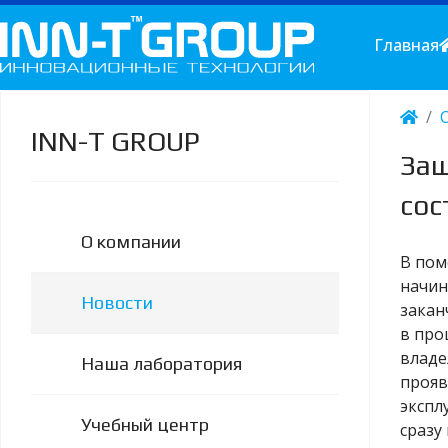
Главная
INN-T GROUP
Защ
сос
О компании
В пом
начин
Новости
закан
в про
владе
Наша лаборатория
прояв
экспл
Учебный центр
сразу