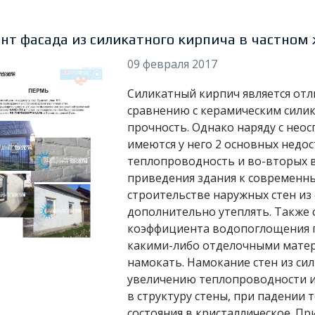
нт фасада из силикатного кирпича в частном
09 февраля 2017
Силикатный кирпич является от
сравнению с керамическим сили
прочность. Однако наряду с не
имеются у него 2 основных недос
теплопроводность и во-вторых 
приведения здания к современн
строительстве наружных стен из
дополнительно утеплять. Также 
коэффициента водопоглощения 
какими-либо отделочными матери
намокать. Намокание стен из си
увеличению теплопроводности и 
в структуру стены, при падении
состояния в кристаллическое. Пр