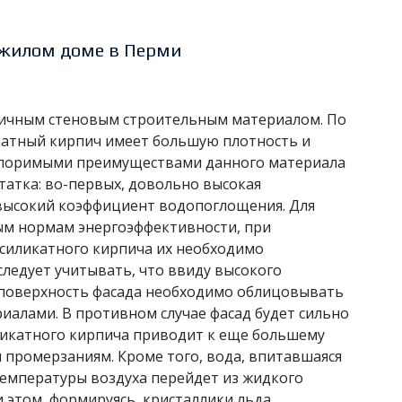
 жилом доме в Перми
личным стеновым строительным материалом. По
катный кирпич имеет большую плотность и
оспоримыми преимуществами данного материала
татка: во-первых, довольно высокая
высокий коэффициент водопоглощения. Для
ым нормам энергоэффективности, при
 силикатного кирпича их необходимо
следует учитывать, что ввиду высокого
поверхность фасада необходимо облицовывать
алами. В противном случае фасад будет сильно
ликатного кирпича приводит к еще большему
промерзаниям. Кроме того, вода, впитавшаяся
 температуры воздуха перейдет из жидкого
и этом, формируясь, кристаллики льда