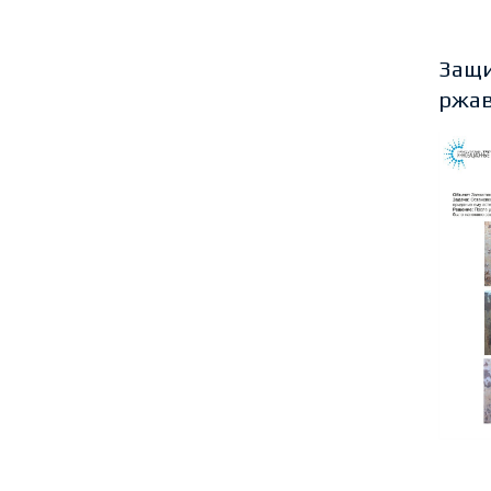
Защи
ржав