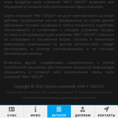
иных продуктов групп компаний "INN-T GROUP" возможно при
обращении в головной либо региональные офисы компании.
Группа компаний "INN-T GROUP" не несет ответственность за любые
действия, предпринятые или не предпринятые на основе данной
публикации. Поставка продукции и любое техническое содействие
обеспечиваются в соответствии с Общими условиями продаж,
поставок и обслуживания групп компаний "INN-T GROUP", если иное
не согласовано в письменной форме. Системы и техническая
информация размещенные на данном интернет-сайте, следует
рассматривать в качестве рекомендованных и не носящих
обязательный характер.
Возможны другие спецификации, разработанные с учетом
потребностей заказчиков. Для получения актуальной информации
обращайтесь в головной либо региональные офисы групп
компаний "INN-T GROUP".
Copyright © 2026 Группа компаний «INN-T GROUP»
|
Политика в отношении персональных данных
Политика в отношении
обработки персональных данных и данных cookie
Разработка сайта
Интернет Идея
О НАС
ИНФО
КАТАЛОГ
ДИЛЕРАМ
КОНТАКТЫ