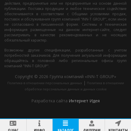
действия, предпринятые или не предпринятые на основе данной
публикации. Поставка продукции и любое техническое содействие
обеспечиваются в соответствии с Общими условиями продаж,
поставок и обслуживания групп компаний "INN-T GROUP", если иное
не согласовано в письменной форме. Системы и техническая
информация размещенные на данном интернет-сайте, следует
рассматривать в качестве рекомендованных и не носящих
обязательный характер.
Возможны другие спецификации, разработанные с учетом
потребностей заказчиков. Для получения актуальной информации
обращайтесь в головной либо региональные офисы групп
компаний "INN-T GROUP".
Copyright © 2026 Группа компаний «INN-T GROUP»
|
Политика в отношении персональных данных
Политика в отношении
обработки персональных данных и данных cookie
Разработка сайта
Интернет Идея
О НАС
ИНФО
КАТАЛОГ
ДИЛЕРАМ
КОНТАКТЫ