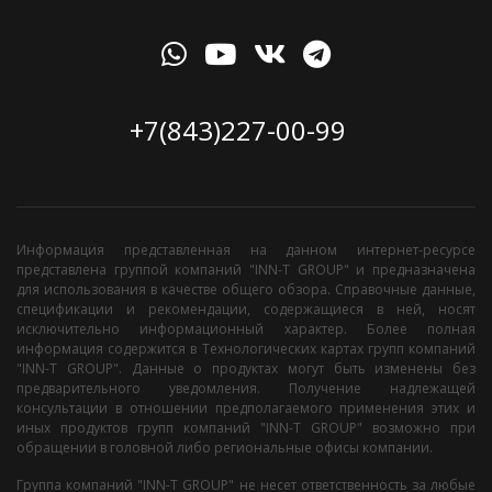
+7(843)227-00-99
Информация представленная на данном интернет-ресурсе
представлена группой компаний "INN-T GROUP" и предназначена
для использования в качестве общего обзора. Справочные данные,
спецификации и рекомендации, содержащиеся в ней, носят
исключительно информационный характер. Более полная
информация содержится в Технологических картах групп компаний
"INN-T GROUP". Данные о продуктах могут быть изменены без
предварительного уведомления. Получение надлежащей
консультации в отношении предполагаемого применения этих и
иных продуктов групп компаний "INN-T GROUP" возможно при
обращении в головной либо региональные офисы компании.
Группа компаний "INN-T GROUP" не несет ответственность за любые