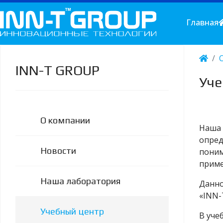
Главная
INN-T GROUP
Уче
О компании
Наша 
опред
Новости
поним
приме
Наша лаборатория
Данно
«INN-
Учебный центр
В уче