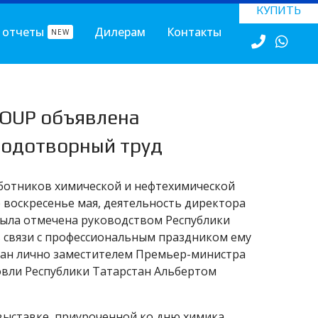
КУПИТЬ
 отчеты
Дилерам
Контакты
NEW
ROUP объявлена
лодотворный труд
аботников химической и нефтехимической
 воскресенье мая, деятельность директора
ыла отмечена руководством Республики
в связи с профессиональным праздником ему
исан лично заместителем Премьер-министра
вли Республики Татарстан Альбертом
выставке, приуроченной ко дню химика,