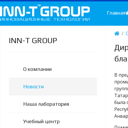
Главная
INN-T GROUP
Дир
бла
О компании
В пре
промы
Новости
групп
Татар
была 
Наша лаборатория
Респу
Анвар
Учебный центр
Помим