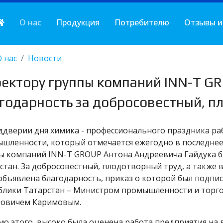
О нас
Продукция
Потребителю
Отзывы и
О нас
Новости
ектору группы компаний INN-T G
годарность за добросовестный, п
ддверии дня химика - профессионального праздника р
шленности, который отмечается ежегодно в последнее
ы компаний INN-T GROUP Антона Андреевича Гайдука б
стан. За добросовестный, плодотворный труд, а также 
объявлена благодарность, приказ о которой был подп
блики Татарстан – Министром промышленности и торго
овичем Каримовым.
о этого, высоко была оценена работа предприятия на 