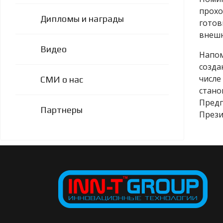
прохо
Дипломы и награды
готов
внешн
Видео
Напом
созда
числе
СМИ о нас
стано
Предп
Партнеры
Прези