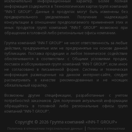
исключительно информационный характер. Более полная
информация содержится в Технологических картах групп компаний
"INN-T GROUP". Данные о продуктах могут быть изменены без
предварительного уведомления. Получение надлежащей
консультации в отношении предполагаемого применения этих и
иных продуктов групп компаний "INN-T GROUP" возможно при
обращении в головной либо региональные офисы компании.
Группа компаний "INN-T GROUP" не несет ответственность за любые
действия, предпринятые или не предпринятые на основе данной
публикации. Поставка продукции и любое техническое содействие
обеспечиваются в соответствии с Общими условиями продаж,
поставок и обслуживания групп компаний "INN-T GROUP", если иное
не согласовано в письменной форме. Системы и техническая
информация размещенные на данном интернет-сайте, следует
рассматривать в качестве рекомендованных и не носящих
обязательный характер.
Возможны другие спецификации, разработанные с учетом
потребностей заказчиков. Для получения актуальной информации
обращайтесь в головной либо региональные офисы групп
компаний "INN-T GROUP".
Copyright © 2026 Группа компаний «INN-T GROUP»
|
Политика в отношении персональных данных
Политика в отношении