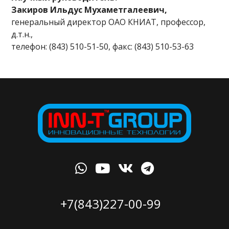
Закиров Ильдус Мухаметгалеевич,
генеральный директор ОАО КНИАТ, профессор,
д.т.н.,
телефон: (843) 510-51-50, факс: (843) 510-53-63
+7(843)227-00-99