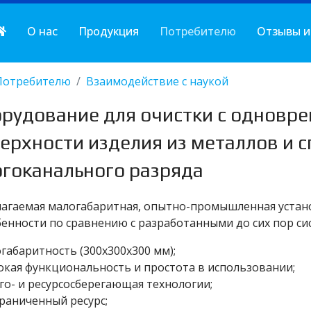
О нас
Продукция
Потребителю
Отзывы и
Потребителю
Взаимодействие с наукой
рудование для очистки с одновр
ерхности изделия из металлов и 
гоканального разряда
агаемая малогабаритная, опытно-промышленная устано
бенности по сравнению с разработанными до сих пор сис
огабаритность (300х300х300 мм);
окая функциональность и простота в использовании;
рго- и ресурсосберегающая технологии;
граниченный ресурс;