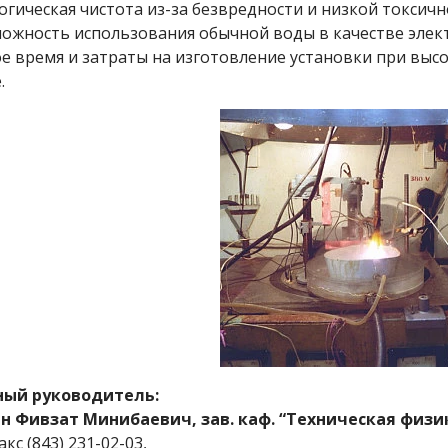
логическая чиcтота из-за безвредности и низкой токсичн
можность использования обычной воды в качестве элек
ое время и затраты на изготовление установки при выс
.
ный руководитель:
н Фивзат Минибаевич, зав. каф. “Техническая физи
кс (843) 231-02-03,