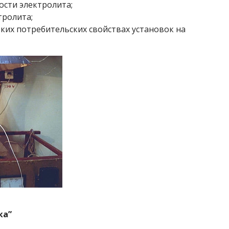
ости электролита;
тролита;
оких потребительских свойствах установок на
ка”