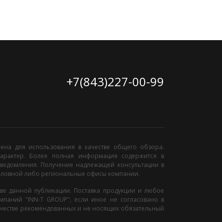
+7(843)227-00-99
ена для использования в качестве общего обзора.
арактер. Более полная информация содержится в
 уведомления. Получение надлежащей консультации в
головной либо региональные офисы компании.
ове данной публикации. Поставка продукции и любое
мпаний "INN-T GROUP", если иное не согласовано в
ачестве рекомендованных и не носящих обязательный