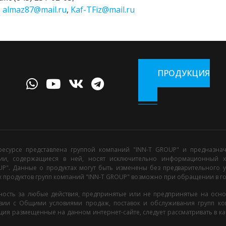
:
almaz87@mail.ru
,
Kaf-TFiz@mail.ru
ПРОДУКЦИЯ
есурсе представлена группой компаний "INN-T GROUP" и предназнач
ии, содержащиеся в ней, носят исключительно информационный х
UP". Данные о продуктах могут быть изменены без предварительного
 продуктов групп компаний "INN-T GROUP" возможно при обращении в 
нность за любые действия, предпринятые или не предпринятые на осн
ствии с Общими условиями продаж, поставок и обслуживания групп ко
ия размещенные на данном интернет-сайте, следует рассматривать в к