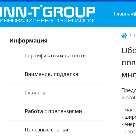
Главная
Информация
Обо
Сертификаты и патенты
пов
мно
Внимание, подделка!
Предл
Скачать
и осо
- мал
Работа с претензиями
- шир
- эне
Полезные статьи
- нео