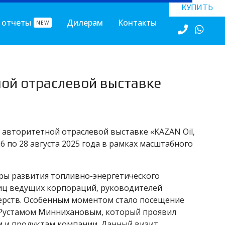
КУПИТЬ
 отчеты
Дилерам
Контакты
NEW
ной отраслевой выставке
 авторитетной отраслевой выставке «KAZAN Oil,
26 по 28 августа 2025 года в рамках масштабного
оры развития топливно-энергетического
лиц ведущих корпораций, руководителей
ерств. Особенным моментом стало посещение
 Рустамом Миннихановым, который проявил
 и продуктам компании. Данный визит