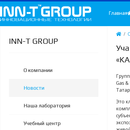
Главная
INN-T GROUP
Уча
«KA
О компании
Групп
Gas &
Новости
Татар
Это к
Наша лаборатория
компл
субъе
экспо
Учебный центр
живой