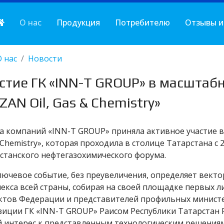
О нас
Продукция
Потребителю
Отзывы и
О нас
Новости
стие ГК «INN-T GROUP» в масштаб
ZAN Oil, Gas & Chemistry»
а компаний «INN-T GROUP» приняла активное участие в
 Chemistry», которая проходила в столице Татарстана с 
станского нефтегазохимического форума.
лючевое событие, без преувеличения, определяет вект
екса всей страны, собирая на своей площадке первых 
ктов Федерации и представителей профильных минист
зиции ГК «INN-T GROUP» Раисом Республики Татарстан
 интерес к представленным технологическим решениям