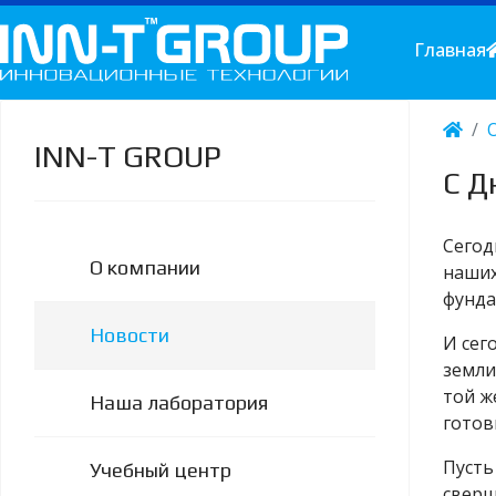
Главная
INN-T GROUP
С Д
Сегод
О компании
наших
фунда
Новости
И сег
земли
той ж
Наша лаборатория
готов
Пусть
Учебный центр
сверш