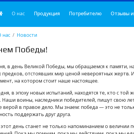
О нас
Продукция
Потребителю
Отзывы и
О нас
Новости
нем Победы!
ня, в день Великой Победы, мы обращаемся к памяти, 
 предков, отстоявших мир ценой невероятных жертв. И
мент, на котором стоит наше настоящее.
одня, в эпоху новых испытаний, находятся те, кто с той
. Наши воины, наследники победителей, пишут свою лет
е верой в правое дело. Мы знаем: победа — это не толь
ность поддержать друг друга.
 этот день станет не только напоминанием о величии п
ений. Пока мы помним, пока мы действуем, пока мы ед