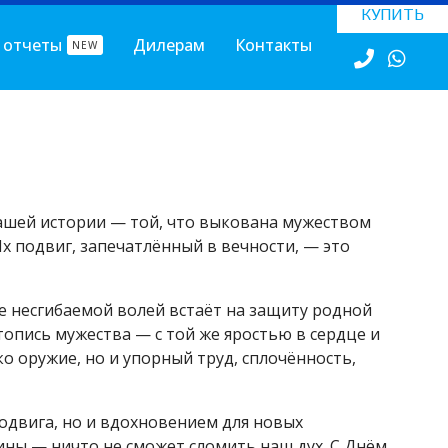
КУПИТЬ
 отчеты
Дилерам
Контакты
NEW
нашей истории — той, что выкована мужеством
х подвиг, запечатлённый в вечности, — это
 же несгибаемой волей встаёт на защиту родной
опись мужества — с той же яростью в сердце и
ко оружие, но и упорный труд, сплочённость,
одвига, но и вдохновением для новых
ины — ничто не сможет сломить наш дух. С Днём