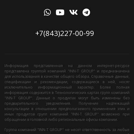
+7(843)227-00-99
Информация представленная на данном интернет-ресурсе
представлена группой компаний "INN-T GROUP" и предназначена
для использования в качестве общего обзора. Справочные данные,
спецификации и рекомендации, содержащиеся в ней, носят
исключительно информационный характер. Более полная
информация содержится в Технологических картах групп компаний
"INN-T GROUP". Данные о продуктах могут быть изменены без
предварительного уведомления. Получение надлежащей
консультации в отношении предполагаемого применения этих и
иных продуктов групп компаний "INN-T GROUP" возможно при
обращении в головной либо региональные офисы компании.
Группа компаний "INN-T GROUP" не несет ответственность за любые