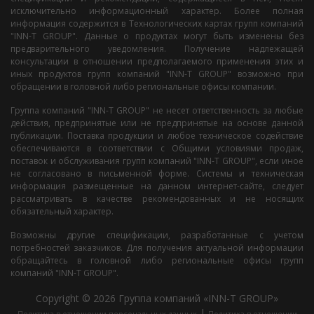
исключительно информационный характер. Более полная
информация содержится в Технологических картах групп компаний
"INN-T GROUP". Данные о продуктах могут быть изменены без
предварительного уведомления. Получение надлежащей
консультации в отношении предполагаемого применения этих и
иных продуктов групп компаний "INN-T GROUP" возможно при
обращении в головной либо региональные офисы компании.
Группа компаний "INN-T GROUP" не несет ответственность за любые
действия, предпринятые или не предпринятые на основе данной
публикации. Поставка продукции и любое техническое содействие
обеспечиваются в соответствии с Общими условиями продаж,
поставок и обслуживания групп компаний "INN-T GROUP", если иное
не согласовано в письменной форме. Системы и техническая
информация размещенные на данном интернет-сайте, следует
рассматривать в качестве рекомендованных и не носящих
обязательный характер.
Возможны другие спецификации, разработанные с учетом
потребностей заказчиков. Для получения актуальной информации
обращайтесь в головной либо региональные офисы групп
компаний "INN-T GROUP".
Copyright © 2026 Группа компаний «INN-T GROUP»
|
Политика в отношении персональных данных
Политика в отношении