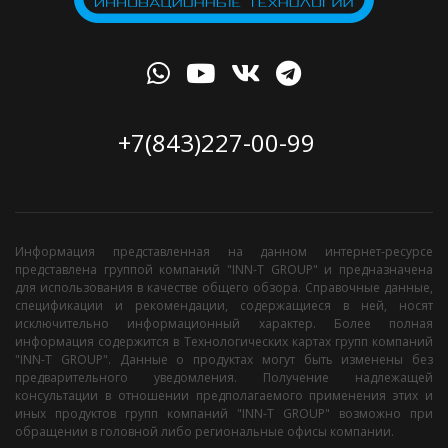
+7(843)227-00-99
Информация представленная на данном интернет-ресурсе
представлена группой компаний "INN-T GROUP" и предназначена
для использования в качестве общего обзора. Справочные данные,
спецификации и рекомендации, содержащиеся в ней, носят
исключительно информационный характер. Более полная
информация содержится в Технологических картах групп компаний
"INN-T GROUP". Данные о продуктах могут быть изменены без
предварительного уведомления. Получение надлежащей
консультации в отношении предполагаемого применения этих и
иных продуктов групп компаний "INN-T GROUP" возможно при
обращении в головной либо региональные офисы компании.