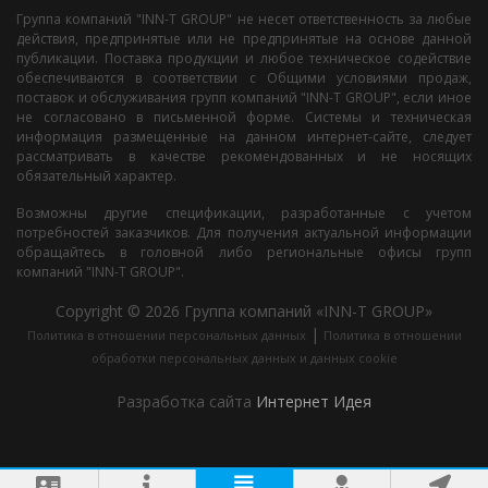
Группа компаний "INN-T GROUP" не несет ответственность за любые
действия, предпринятые или не предпринятые на основе данной
публикации. Поставка продукции и любое техническое содействие
обеспечиваются в соответствии с Общими условиями продаж,
поставок и обслуживания групп компаний "INN-T GROUP", если иное
не согласовано в письменной форме. Системы и техническая
информация размещенные на данном интернет-сайте, следует
рассматривать в качестве рекомендованных и не носящих
обязательный характер.
Возможны другие спецификации, разработанные с учетом
потребностей заказчиков. Для получения актуальной информации
обращайтесь в головной либо региональные офисы групп
компаний "INN-T GROUP".
Copyright © 2026 Группа компаний «INN-T GROUP»
|
Политика в отношении персональных данных
Политика в отношении
обработки персональных данных и данных cookie
Разработка сайта
Интернет Идея