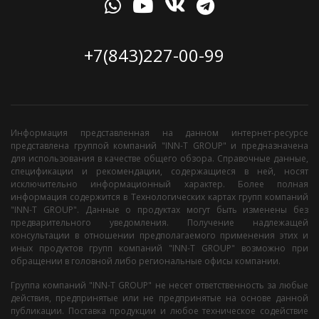
+7(843)227-00-99
Информация представленная на данном интернет-ресурсе
представлена группой компаний "INN-T GROUP" и предназначена
для использования в качестве общего обзора. Справочные данные,
спецификации и рекомендации, содержащиеся в ней, носят
исключительно информационный характер. Более полная
информация содержится в Технологических картах групп компаний
"INN-T GROUP". Данные о продуктах могут быть изменены без
предварительного уведомления. Получение надлежащей
консультации в отношении предполагаемого применения этих и
иных продуктов групп компаний "INN-T GROUP" возможно при
обращении в головной либо региональные офисы компании.
Группа компаний "INN-T GROUP" не несет ответственность за любые
действия, предпринятые или не предпринятые на основе данной
публикации. Поставка продукции и любое техническое содействие