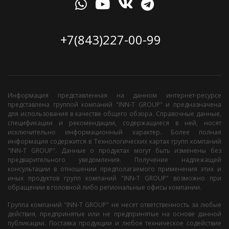
+7(843)227-00-99
Информация представленная на данном интернет-ресурсе
представлена группой компаний "INN-T GROUP" и предназначена
для использования в качестве общего обзора. Справочные данные,
спецификации и рекомендации, содержащиеся в ней, носят
исключительно информационный характер. Более полная
информация содержится в Технологических картах групп компаний
"INN-T GROUP". Данные о продуктах могут быть изменены без
предварительного уведомления. Получение надлежащей
консультации в отношении предполагаемого применения этих и
иных продуктов групп компаний "INN-T GROUP" возможно при
обращении в головной либо региональные офисы компании.
Группа компаний "INN-T GROUP" не несет ответственность за любые
действия, предпринятые или не предпринятые на основе данной
публикации. Поставка продукции и любое техническое содействие