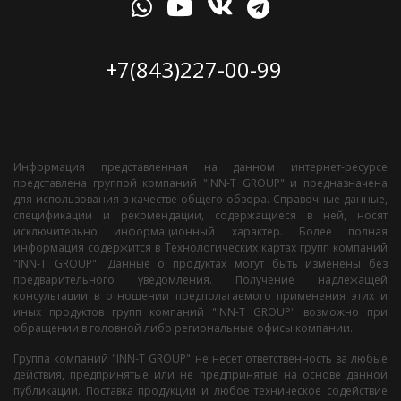
+7(843)227-00-99
Информация представленная на данном интернет-ресурсе
представлена группой компаний "INN-T GROUP" и предназначена
для использования в качестве общего обзора. Справочные данные,
спецификации и рекомендации, содержащиеся в ней, носят
исключительно информационный характер. Более полная
информация содержится в Технологических картах групп компаний
"INN-T GROUP". Данные о продуктах могут быть изменены без
предварительного уведомления. Получение надлежащей
консультации в отношении предполагаемого применения этих и
иных продуктов групп компаний "INN-T GROUP" возможно при
обращении в головной либо региональные офисы компании.
Группа компаний "INN-T GROUP" не несет ответственность за любые
действия, предпринятые или не предпринятые на основе данной
публикации. Поставка продукции и любое техническое содействие