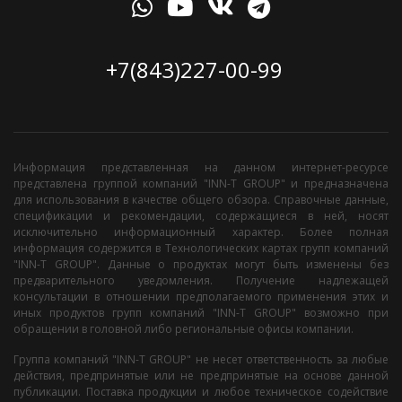
+7(843)227-00-99
Информация представленная на данном интернет-ресурсе
представлена группой компаний "INN-T GROUP" и предназначена
для использования в качестве общего обзора. Справочные данные,
спецификации и рекомендации, содержащиеся в ней, носят
исключительно информационный характер. Более полная
информация содержится в Технологических картах групп компаний
"INN-T GROUP". Данные о продуктах могут быть изменены без
предварительного уведомления. Получение надлежащей
консультации в отношении предполагаемого применения этих и
иных продуктов групп компаний "INN-T GROUP" возможно при
обращении в головной либо региональные офисы компании.
Группа компаний "INN-T GROUP" не несет ответственность за любые
действия, предпринятые или не предпринятые на основе данной
публикации. Поставка продукции и любое техническое содействие