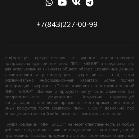
+7(843)227-00-99
Информация представленная на данном интернет-ресурсе
представлена группой компаний "INN-T GROUP" и предназначена
для использования в качестве общего обзора. Справочные данные,
спецификации и рекомендации, содержащиеся в ней, носят
исключительно информационный характер. Более полная
информация содержится в Технологических картах групп компаний
"INN-T GROUP". Данные о продуктах могут быть изменены без
предварительного уведомления. Получение надлежащей
консультации в отношении предполагаемого применения этих и
иных продуктов групп компаний "INN-T GROUP" возможно при
обращении в головной либо региональные офисы компании.
Группа компаний "INN-T GROUP" не несет ответственность за любые
действия, предпринятые или не предпринятые на основе данной
публикации. Поставка продукции и любое техническое содействие