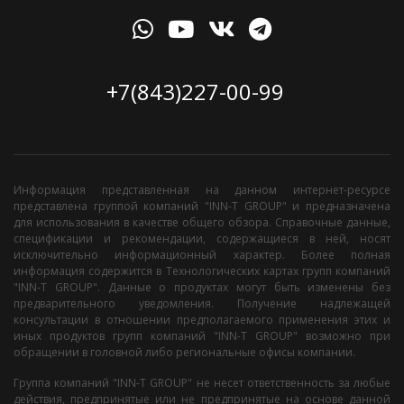
+7(843)227-00-99
Информация представленная на данном интернет-ресурсе
представлена группой компаний "INN-T GROUP" и предназначена
для использования в качестве общего обзора. Справочные данные,
спецификации и рекомендации, содержащиеся в ней, носят
исключительно информационный характер. Более полная
информация содержится в Технологических картах групп компаний
"INN-T GROUP". Данные о продуктах могут быть изменены без
предварительного уведомления. Получение надлежащей
консультации в отношении предполагаемого применения этих и
иных продуктов групп компаний "INN-T GROUP" возможно при
обращении в головной либо региональные офисы компании.
Группа компаний "INN-T GROUP" не несет ответственность за любые
действия, предпринятые или не предпринятые на основе данной