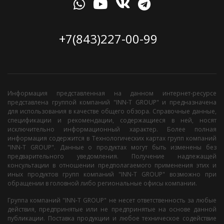
+7(843)227-00-99
Информация представленная на данном интернет-ресурсе
представлена группой компаний "INN-T GROUP" и предназначена
для использования в качестве общего обзора. Справочные данные,
спецификации и рекомендации, содержащиеся в ней, носят
исключительно информационный характер. Более полная
информация содержится в Технологических картах групп компаний
"INN-T GROUP". Данные о продуктах могут быть изменены без
предварительного уведомления. Получение надлежащей
консультации в отношении предполагаемого применения этих и
иных продуктов групп компаний "INN-T GROUP" возможно при
обращении в головной либо региональные офисы компании.
Группа компаний "INN-T GROUP" не несет ответственность за любые
действия, предпринятые или не предпринятые на основе данной
публикации. Поставка продукции и любое техническое содействие