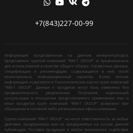
+7(843)227-00-99
Информация представленная на данном интернет-ресурсе
представлена группой компаний "INN-T GROUP" и предназначена
для использования в качестве общего обзора. Справочные данные,
спецификации и рекомендации, содержащиеся в ней, носят
исключительно информационный характер. Более полная
информация содержится в Технологических картах групп компаний
"INN-T GROUP". Данные о продуктах могут быть изменены без
предварительного уведомления. Получение надлежащей
консультации в отношении предполагаемого применения этих и
иных продуктов групп компаний "INN-T GROUP" возможно при
обращении в головной либо региональные офисы компании.
Группа компаний "INN-T GROUP" не несет ответственность за любые
действия, предпринятые или не предпринятые на основе данной
публикации. Поставка продукции и любое техническое содействие