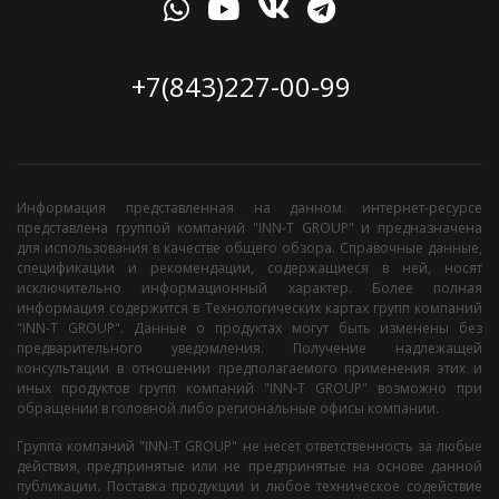
+7(843)227-00-99
Информация представленная на данном интернет-ресурсе
представлена группой компаний "INN-T GROUP" и предназначена
для использования в качестве общего обзора. Справочные данные,
спецификации и рекомендации, содержащиеся в ней, носят
исключительно информационный характер. Более полная
информация содержится в Технологических картах групп компаний
"INN-T GROUP". Данные о продуктах могут быть изменены без
предварительного уведомления. Получение надлежащей
консультации в отношении предполагаемого применения этих и
иных продуктов групп компаний "INN-T GROUP" возможно при
обращении в головной либо региональные офисы компании.
Группа компаний "INN-T GROUP" не несет ответственность за любые
действия, предпринятые или не предпринятые на основе данной
публикации. Поставка продукции и любое техническое содействие