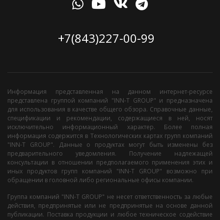
+7(843)227-00-99
Информация представленная на данном интернет-ресурсе
представлена группой компаний "INN-T GROUP" и предназначена
для использования в качестве общего обзора. Справочные данные,
спецификации и рекомендации, содержащиеся в ней, носят
исключительно информационный характер. Более полная
информация содержится в Технологических картах групп компаний
"INN-T GROUP". Данные о продуктах могут быть изменены без
предварительного уведомления. Получение надлежащей
консультации в отношении предполагаемого применения этих и
иных продуктов групп компаний "INN-T GROUP" возможно при
обращении в головной либо региональные офисы компании.
Группа компаний "INN-T GROUP" не несет ответственность за любые
действия, предпринятые или не предпринятые на основе данной
публикации. Поставка продукции и любое техническое содействие