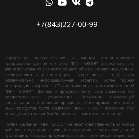
+7(843)227-00-99
Информация представленная на данном интернет-ресурсе
представлена группой компаний "INN-T GROUP" и предназначена
для использования в качестве общего обзора. Справочные данные,
спецификации и рекомендации, содержащиеся в ней, носят
исключительно информационный характер. Более полная
информация содержится в Технологических картах групп компаний
"INN-T GROUP". Данные о продуктах могут быть изменены без
предварительного уведомления. Получение надлежащей
консультации в отношении предполагаемого применения этих и
иных продуктов групп компаний "INN-T GROUP" возможно при
обращении в головной либо региональные офисы компании.
Группа компаний "INN-T GROUP" не несет ответственность за любые
действия, предпринятые или не предпринятые на основе данной
публикации. Поставка продукции и любое техническое содействие