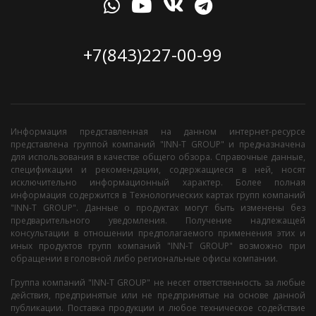
+7(843)227-00-99
Информация представленная на данном интернет-ресурсе
представлена группой компаний "INN-T GROUP" и предназначена
для использования в качестве общего обзора. Справочные данные,
спецификации и рекомендации, содержащиеся в ней, носят
исключительно информационный характер. Более полная
информация содержится в Технологических картах групп компаний
"INN-T GROUP". Данные о продуктах могут быть изменены без
предварительного уведомления. Получение надлежащей
консультации в отношении предполагаемого применения этих и
иных продуктов групп компаний "INN-T GROUP" возможно при
обращении в головной либо региональные офисы компании.
Группа компаний "INN-T GROUP" не несет ответственность за любые
действия, предпринятые или не предпринятые на основе данной
публикации. Поставка продукции и любое техническое содействие